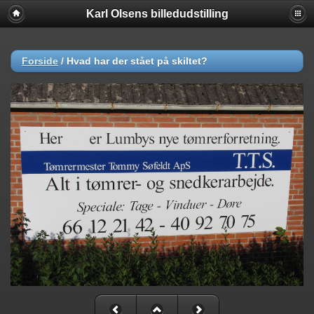
Karl Olsens billedudstilling
Forside
/
Hvad har der stået på skiltet?